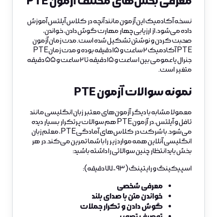
معرفی بخش‌های مختلف آزمون PTE
نسخه آکادمیک این آزمون مانند آنچه در کلاس آیلتس آموزش
داده می‌شود، از ارزیابی چهار مهارت گوش دادن، خواندن،
صحبت کردن و نوشتن تشکیل شده است. مدت زمان آزمون
PTE آکادمیک ۲ ساعت و ۱۵ دقیقه بوده و مدت زمان PTE
جنرال یا عمومی بین ۱ ساعت و ۱۵ دقیقه تا ۲ ساعت و ۵۵ دقیقه
متغیر است.
نمونه سوالات آزمون PTE
معمولا مشابه با دیگر آزمون‌های معتبر زبان انگلیسی مانند
تافل و آیلتس، در آزمون PTE هم سوالات پرتکرار بسیار دیده
می‌شود. با شرکت در کلاس‌های آمادگی PTE، معلم زبان
انگلیسی آنلاین همه موارد زیر را با شما تمرین می‌کند. در هر
بخش باید انتظار چنین سوالاتی را داشته باشید:
اسپیکینگ و رایتینگ (۹۳-۷۷ دقیقه):
معرفی شخصی
خواندن متن با صدای بلند
گوش دادن و تکرار جملات
توصیف تصویر