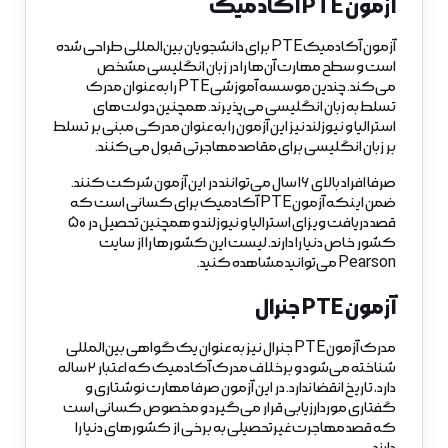
آزمون PTE آکادمیک
آزمون آکادمیک PTE برای دانشجویان بین‌المللی طراحی شده
است و سطح مهارت آن‌ها را در زبان انگلیسی مشخص
می‌کند. چندین موسسه آموزشی PTE را به عنوان مدرک
تسلط به زبان انگلیسی می‌پذیرند. همچنین دولت‌های
استرالیا و نیوزلند نیز این آزمون را به عنوان مدرکی مبنی بر تسلط
بر زبان انگلیسی برای مقاصد مهاجرتی قبول می‌کنند.
صرفا افراد بالای ۱۶ سال می‌توانند در این آزمون شرکت کنند.
ضمن اینکه آزمون PTE آکادمیک برای کسانی است که
قصد دریافت ویزای استرالیا و نیوزلند و همچنین تحصیل در ۵۰
کشور خاص دنیا را دارند. لیست این کشورها را از سایت
Pearson می‌توانید مشاهده کنید.
آزمون PTE جنرال
مدرک آزمون PTE جنرال نیز به عنوان یک گواهی بین‌المللی
شناخته می‌شود و برخلاف مدرک آکادمیک که اعتبار ۲ ساله
دارد، تاریخ انقضا ندارد. در این آزمون صرفا مهارت نوشتاری و
گفتاری موردارزیابی قرار می‌گیرد و مخصوص کسانی است
که قصد مهاجرت غیرتحصیلی به برخی از کشورهای دنیا را
دارند.